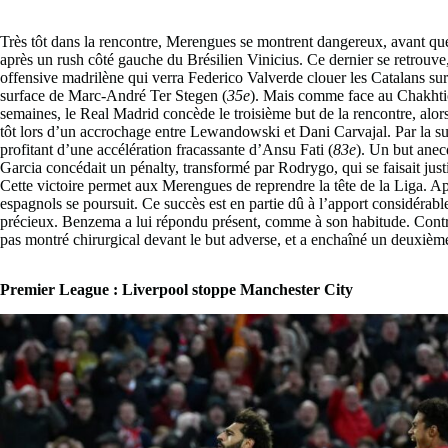
Très tôt dans la rencontre, Merengues se montrent dangereux, avant 
après un rush côté gauche du Brésilien Vinicius. Ce dernier se retrouve,
offensive madrilène qui verra Federico Valverde clouer les Catalans sur 
surface de Marc-André Ter Stegen (
35e
). Mais comme face au Chakhti
semaines, le Real Madrid concède le troisième but de la rencontre, alors
tôt lors d’un accrochage entre Lewandowski et Dani Carvajal. Par la sui
profitant d’une accélération fracassante d’Ansu Fati (
83e
). Un but anec
Garcia concédait un pénalty, transformé par Rodrygo, qui se faisait jus
Cette victoire permet aux Merengues de reprendre la tête de la Liga. Apr
espagnols se poursuit. Ce succès est en partie dû à l’apport considérab
précieux. Benzema a lui répondu présent, comme à son habitude. Cont
pas montré chirurgical devant le but adverse, et a enchaîné un deuxiè
Premier League : Liverpool stoppe Manchester City