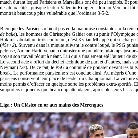
match durant lequel Parisiens et Marseillais ont été peu inspirés. Et po
des deux côtés, puisque le duo Valentin Rongier – Jordan Veretout fût 
montrait beaucoup plus vulnérable que l’ordinaire 3-5-2.
Bien que les Parisiens n’aient pas eu la mainmise constante sur la renco
de balle
), les hommes de Christophe Galtier ont su punir l’Olympique de
Hakimi sabotait un trois contre un, c’est Kylian Mbappé qui se chargea
(
45e+2
). Survenu dans la minute suivant le contre loupé, le PSG punissa
pelouse, Amine Harit, venant contraster une première mi-temps jusque-l
voyait son travail réduit à néant. Lui qui a finalement été l’auteur de six
Le second acte a offert du déchet technique de part et d’autres, mais s
Neymar (
72e
). De ce fait, le PSG a continué de pousser devant les buts 
break. La performance parisienne s’est conclue ainsi. Au mépris d’une vic
parisiens conservent leur place de leader du Championnat. La victoire sa
moins permis d’effacer en quelque sorte les problèmes extra-sportifs. 
supporters et joueurs que beaucoup attendaient, après plusieurs Classi
Liga : Un Clásico en or aux mains des Merengues