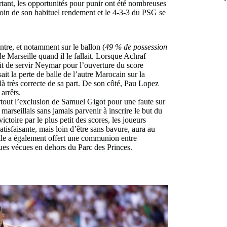
urtant, les opportunités pour punir ont été nombreuses
loin de son habituel rendement et le 4-3-3 du PSG se
ntre, et notamment sur le ballon (
49 % de possession
 Marseille quand il le fallait. Lorsque Achraf
it de servir Neymar pour l’ouverture du score
it la perte de balle de l’autre Marocain sur la
à très correcte de sa part. De son côté, Pau Lopez
 arrêts.
urtout l’exclusion de Samuel Gigot pour une faute sur
marseillais sans jamais parvenir à inscrire le but du
toire par le plus petit des scores, les joueurs
tisfaisante, mais loin d’être sans bavure, aura au
Elle a également offert une communion entre
ques vécues en dehors du Parc des Princes.