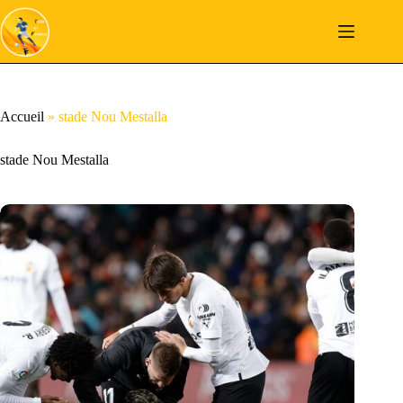
Passer
au
contenu
Accueil
»
stade Nou Mestalla
stade Nou Mestalla