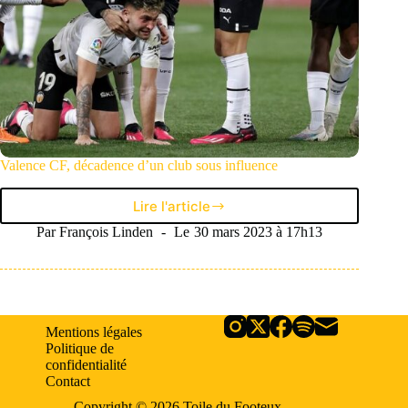
Valence CF, décadence d’un club sous influence
Lire l'article
Valence
CF,
Par
François Linden
Le
30 mars 2023 à 17h13
décadence
d’un
club
sous
influence
Mentions légales
Politique de
confidentialité
Contact
Copyright © 2026 Toile du Footeux