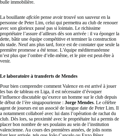
bulle immobilière.
La bouillante
afición
pense avoir trouvé son sauveur en la
personne de Peter Lim, celui qui permettra au club de renouer
avec son glorieux passé pas si lointain. Le richissime
propriétaire l’assure d’ailleurs dès son arrivée : il va éponger la
dette, bâtir une équipe compétitive et terminer la construction
du stade. Neuf ans plus tard, force est de constater que seule la
première promesse a été tenue. L’équipe méditerranéenne
n’est plus que l’ombre d’elle-même, et le pire est peut-être à
venir.
Le laboratoire à transferts de Mendes
Pour bien comprendre comment Valence en est arrivé à jouer
les bas de tableau en Liga, il est nécessaire d’évoquer
l’influence discutable qu’exerce un homme sur le club depuis
le début de l’ère singapourienne :
Jorge Mendes
. Le célèbre
agent de joueurs est un associé de longue date de Peter Lim. Il
a notamment collaboré avec lui dans l’opération de rachat du
club. Dès lors, sa proximité avec le propriétaire lui a permis de
placer bon nombre de ses poulains au sein de l’institution
valencienne. Au cours des premières années, de jolis noms
font leur arrivée, tels que João Cancelo ou Enzo Pérez.