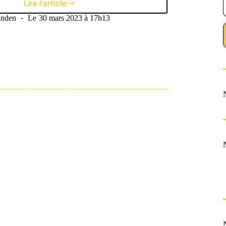
Lire l'article
Valence
CF,
inden
Le
30 mars 2023 à 17h13
décadence
d’un
club
sous
influence