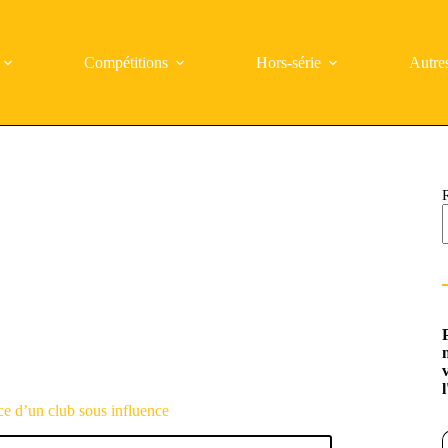
Compétitions
Hors-série
Autre
e d’un club sous influence
Saisi