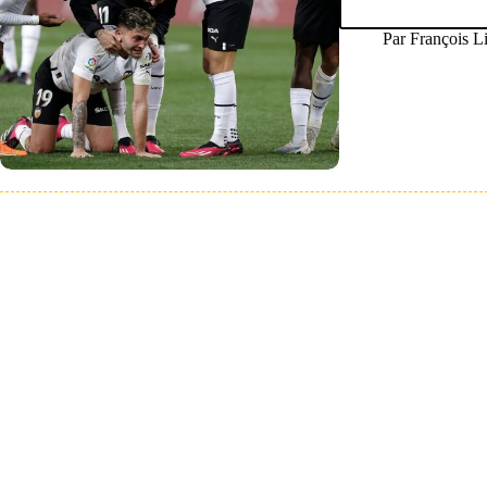
Par
François L