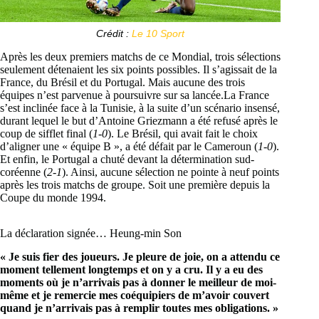
Crédit :
Le 10 Sport
Après les deux premiers matchs de ce Mondial, trois sélections
seulement détenaient les six points possibles. Il s’agissait de la
France, du Brésil et du Portugal. Mais aucune des trois
équipes n’est parvenue à poursuivre sur sa lancée.La France
s’est inclinée face à la Tunisie, à la suite d’un scénario insensé,
durant lequel le but d’Antoine Griezmann a été refusé après le
coup de sifflet final (
1-0
). Le Brésil, qui avait fait le choix
d’aligner une « équipe B », a été défait par le Cameroun (
1-0
).
Et enfin, le Portugal a chuté devant la détermination sud-
coréenne (
2-1
). Ainsi, aucune sélection ne pointe à neuf points
après les trois matchs de groupe. Soit une première depuis la
Coupe du monde 1994.
La déclaration signée… Heung-min Son
« Je suis fier des joueurs. Je pleure de joie, on a attendu ce
moment tellement longtemps et on y a cru. Il y a eu des
moments où je n’arrivais pas à donner le meilleur de moi-
même et je remercie mes coéquipiers de m’avoir couvert
quand je n’arrivais pas à remplir toutes mes obligations. »