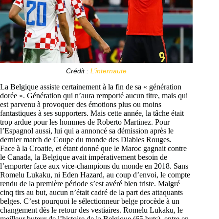
Crédit :
L’internaute
La Belgique assiste certainement à la fin de sa « génération
dorée ». Génération qui n’aura remporté aucun titre, mais qui
est parvenu à provoquer des émotions plus ou moins
fantastiques à ses supporters. Mais cette année, la tâche était
trop ardue pour les hommes de Roberto Martinez. Pour
l’Espagnol aussi, lui qui a annoncé sa démission après le
dernier match de Coupe du monde des Diables Rouges.
Face à la Croatie, et étant donné que le Maroc gagnait contre
le Canada, la Belgique avait impérativement besoin de
l’emporter face aux vice-champions du monde en 2018. Sans
Romelu Lukaku, ni Eden Hazard, au coup d’envoi, le compte
rendu de la première période s’est avéré bien triste. Malgré
cinq tirs au but, aucun n’était cadré de la part des attaquants
belges. C’est pourquoi le sélectionneur belge procède à un
changement dès le retour des vestiaires. Romelu Lukaku, le
meilleur buteur de l’histoire de la Belgique (65 buts), entre en