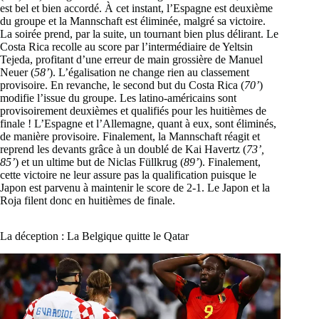
est bel et bien accordé. À cet instant, l’Espagne est deuxième
du groupe et la Mannschaft est éliminée, malgré sa victoire.
La soirée prend, par la suite, un tournant bien plus délirant. Le
Costa Rica recolle au score par l’intermédiaire de Yeltsin
Tejeda, profitant d’une erreur de main grossière de Manuel
Neuer (
58’
). L’égalisation ne change rien au classement
provisoire. En revanche, le second but du Costa Rica (
70’
)
modifie l’issue du groupe. Les latino-américains sont
provisoirement deuxièmes et qualifiés pour les huitièmes de
finale ! L’Espagne et l’Allemagne, quant à eux, sont éliminés,
de manière provisoire. Finalement, la Mannschaft réagit et
reprend les devants grâce à un doublé de Kai Havertz (
73’,
85’
) et un ultime but de Niclas Füllkrug (
89’
). Finalement,
cette victoire ne leur assure pas la qualification puisque le
Japon est parvenu à maintenir le score de 2-1. Le Japon et la
Roja filent donc en huitièmes de finale.
La déception : La Belgique quitte le Qatar