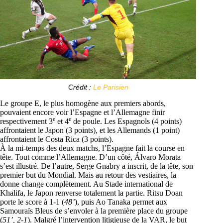
Crédit :
Le Parisien
Le groupe E, le plus homogène aux premiers abords,
pouvaient encore voir l’Espagne et l’Allemagne finir
e
e
respectivement 3
et 4
de poule. Les Espagnols (4 points)
affrontaient le Japon (3 points), et les Allemands (1 point)
affrontaient le Costa Rica (3 points).
À la mi-temps des deux matchs, l’Espagne fait la course en
tête. Tout comme l’Allemagne. D’un côté, Álvaro Morata
s’est illustré. De l’autre, Serge Gnabry a inscrit, de la tête, son
premier but du Mondial. Mais au retour des vestiaires, la
donne change complètement. Au Stade international de
Khalifa, le Japon renverse totalement la partie. Ritsu Doan
porte le score à 1-1 (
48’
), puis Ao Tanaka permet aux
Samouraïs Bleus de s’envoler à la première place du groupe
(
51’, 2-1
). Malgré l’intervention litigieuse de la VAR, le but