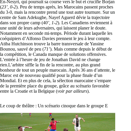
En-Nesyri, qui poursuit sa course vers le but et crucifie Borjan
(
23’, 0-2
). Peu de temps après, les Marocains passent proches
du 3-0, mais la rencontre prend une tout autre tournure. Sur un
centre de Sam Adekugbe, Nayef Aguerd dévie la trajectoire
dans son propre camp (
40’, 1-2
). Les Canadiens reviennent à
une unité de leurs adversaires, qui laissent planer le doute.
Notamment en seconde mi-temps. Période durant laquelle les
coéquipiers d’Alfonso Davies prennent le jeu à leur compte.
Atiba Hutchinson trouve la barre transversale de Yassine
Bounou, sauvé de peu (
71’
). Mais comme depuis le début de
la compétition, le Canada manque de solutions offensives.
L’entrée à l’heure de jeu de Jonathan David ne change
rien.L’arbitre siffle la fin de la rencontre, au plus grand
bonheur de tout un peuple marocain. Après 36 ans d’attente, le
Maroc est de nouveau qualifié pour la phase finale d’un
Mondial. Et en plus de cela, la sélection marocaine s’empare
de la première place du groupe, grâce au scénario favorable
entre la Croatie et la Belgique (
voir par ailleurs
).
Le coup de théâtre : Un scénario cinoque dans le groupe E