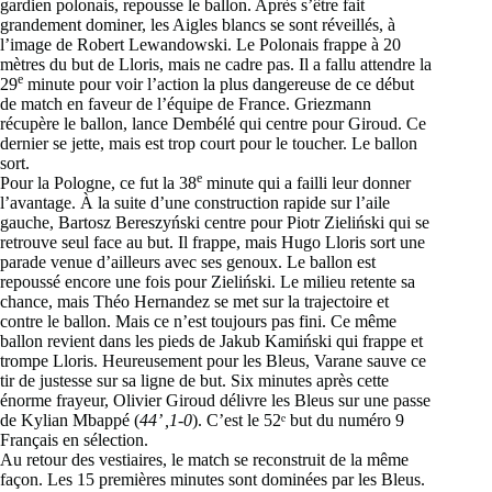
gardien polonais, repousse le ballon. Après s’être fait
grandement dominer, les Aigles blancs se sont réveillés, à
l’image de Robert Lewandowski. Le Polonais frappe à 20
mètres du but de Lloris, mais ne cadre pas. Il a fallu attendre la
e
29
minute pour voir l’action la plus dangereuse de ce début
de match en faveur de l’équipe de France. Griezmann
récupère le ballon, lance Dembélé qui centre pour Giroud. Ce
dernier se jette, mais est trop court pour le toucher. Le ballon
sort.
e
Pour la Pologne, ce fut la 38
minute qui a failli leur donner
l’avantage. À la suite d’une construction rapide sur l’aile
gauche, Bartosz Bereszyński centre pour Piotr Zieliński qui se
retrouve seul face au but. Il frappe, mais Hugo Lloris sort une
parade venue d’ailleurs avec ses genoux. Le ballon est
repoussé encore une fois pour Zieliński. Le milieu retente sa
chance, mais Théo Hernandez se met sur la trajectoire et
contre le ballon. Mais ce n’est toujours pas fini. Ce même
ballon revient dans les pieds de Jakub Kamiński qui frappe et
trompe Lloris. Heureusement pour les Bleus, Varane sauve ce
tir de justesse sur sa ligne de but. Six minutes après cette
énorme frayeur, Olivier Giroud délivre les Bleus sur une passe
de Kylian Mbappé (
44’ ,1-0
). C’est le 52ᵉ but du numéro 9
Français en sélection.
Au retour des vestiaires, le match se reconstruit de la même
façon. Les 15 premières minutes sont dominées par les Bleus.