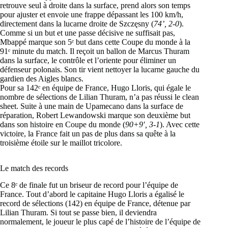
retrouve seul à droite dans la surface, prend alors son temps
pour ajuster et envoie une frappe dépassant les 100 km/h,
directement dans la lucarne droite de Szczęsny (
74’, 2-0
).
Comme si un but et une passe décisive ne suffisait pas,
Mbappé marque son 5ᵉ but dans cette Coupe du monde à la
91ᵉ minute du match. Il reçoit un ballon de Marcus Thuram
dans la surface, le contrôle et l’oriente pour éliminer un
défenseur polonais. Son tir vient nettoyer la lucarne gauche du
gardien des Aigles blancs.
Pour sa 142ᵉ en équipe de France, Hugo Lloris, qui égale le
nombre de sélections de Lilian Thuram, n’a pas réussi le clean
sheet. Suite à une main de Upamecano dans la surface de
réparation, Robert Lewandowski marque son deuxième but
dans son histoire en Coupe du monde (
90+9′, 3-1
). Avec cette
victoire, la France fait un pas de plus dans sa quête à la
troisième étoile sur le maillot tricolore.
Le match des records
Ce 8ᵉ de finale fut un briseur de record pour l’équipe de
France. Tout d’abord le capitaine Hugo Lloris a égalisé le
record de sélections (142) en équipe de France, détenue par
Lilian Thuram. Si tout se passe bien, il deviendra
normalement, le joueur le plus capé de l’histoire de l’équipe de