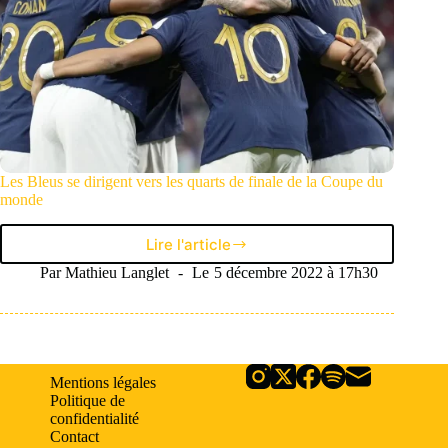
Les Bleus se dirigent vers les quarts de finale de la Coupe du
monde
Lire l'article
Les
Bleus
Par
Mathieu Langlet
Le
5 décembre 2022 à 17h30
se
dirigent
vers
les
quarts
Mentions légales
de
Politique de
finale
confidentialité
de
Contact
la