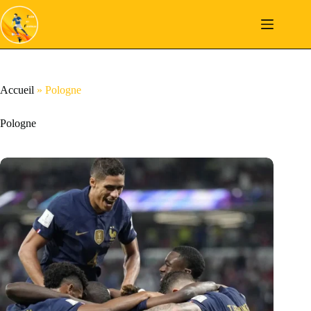
Passer
au
contenu
Accueil
»
Pologne
Pologne