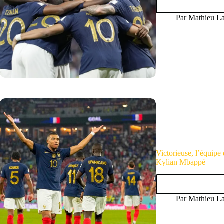
Par
Mathieu La
Victorieuse, l’équipe 
Kylian Mbappé
Par
Mathieu La