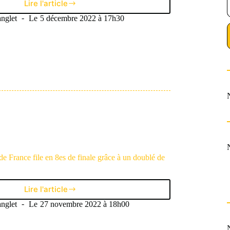
Lire l'article
Les
Bleus
nglet
Le
5 décembre 2022 à 17h30
se
dirigent
vers
les
quarts
de
finale
de
la
Coupe
du
monde
de France file en 8es de finale grâce à un doublé de
Lire l'article
Victorieuse,
l’équipe
nglet
Le
27 novembre 2022 à 18h00
de
France