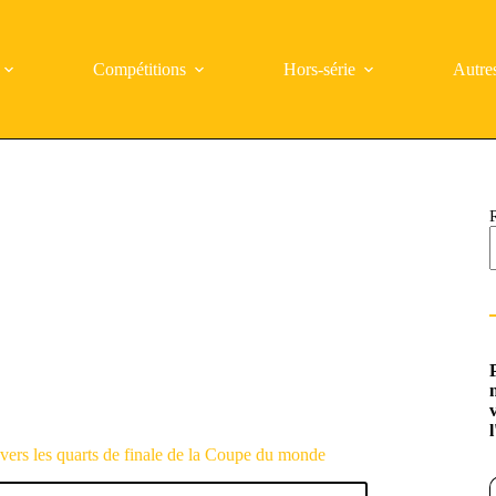
Compétitions
Hors-série
Autre
 vers les quarts de finale de la Coupe du monde
Saisi