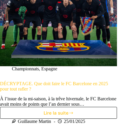
Championnats
,
Espagne
DÉCRYPTAGE. Que doit faire le FC Barcelone en 2025
pour tout rafler ?
À l’issue de la mi-saison, à la trêve hivernale, le FC Barcelone
avait moins de points que l’an dernier sous…
Lire la suite
DÉCRYPTAGE.
Que
Guillaume Martin
25/01/2025
doit
faire