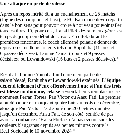
Une attaque en perte de vitesse
Après un repos mérité dû à un enchainement de 25 matchs
(Ligue des champions et Liga), le FC Barcelone devra repartir
dans le bon sens pour pouvoir croire à nouveau pouvoir rafler
tous les titres. Et, pour cela, Hansi Flick devra mieux gérer les
temps de jeu qu’en début de saison. En effet, durant les
premières rencontres, le coach allemand peinait à donner du
repos à ses meilleurs joueurs tels que Raphinha (11 buts et
6 passes décisives), Lamine Yamal (5 buts et 9 passes
décisives) ou Lewandowski (16 buts et 2 passes décisives).*
Résultat : Lamine Yamal a fini la première partie de
saison blessé, Raphinha et Lewandowski exténués.
L’équipe
dépend tellement d’eux offensivement que si l’un des trois
est blessé ou diminué, cela se ressent.
Leurs remplaçants se
nomment Ferran Torres, Pau Victor ou Ansu Fati. Le premier
a pu dépanner en marquant quatre buts au mois de décembre,
alors que Pau Victor n’a disputé que 200 petites minutes
jusqu’en décembre. Ansu Fati, de son côté, semble de pas
avoir la confiance d’Hansi Flick et n’a pas évolué sous les
couleurs blaugranas depuis ses petites minutes contre la
Real Sociedad le 10 novembre 2024.*