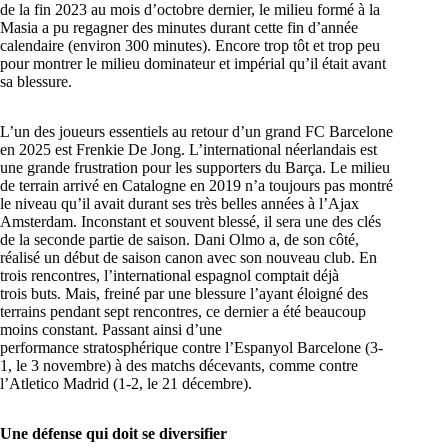
de la fin 2023 au mois d’octobre dernier, le milieu formé à la
Masia a pu regagner des minutes durant cette fin d’année
calendaire (environ 300 minutes). Encore trop tôt et trop peu
pour montrer le milieu dominateur et impérial qu’il était avant
sa blessure.
L’un des joueurs essentiels au retour d’un grand FC Barcelone
en 2025 est Frenkie De Jong. L’international néerlandais est
une grande frustration pour les supporters du Barça. Le milieu
de terrain arrivé en Catalogne en 2019 n’a toujours pas montré
le niveau qu’il avait durant ses très belles années à l’Ajax
Amsterdam. Inconstant et souvent blessé, il sera une des clés
de la seconde partie de saison. Dani Olmo a, de son côté,
réalisé un début de saison canon avec son nouveau club. En
trois rencontres, l’international espagnol comptait déjà
trois buts. Mais, freiné par une blessure l’ayant éloigné des
terrains pendant sept rencontres, ce dernier a été beaucoup
moins constant. Passant ainsi d’une
performance stratosphérique contre l’Espanyol Barcelone (3-
1, le 3 novembre) à des matchs décevants, comme contre
l’Atletico Madrid (1-2, le 21 décembre).
Une défense qui doit se diversifier